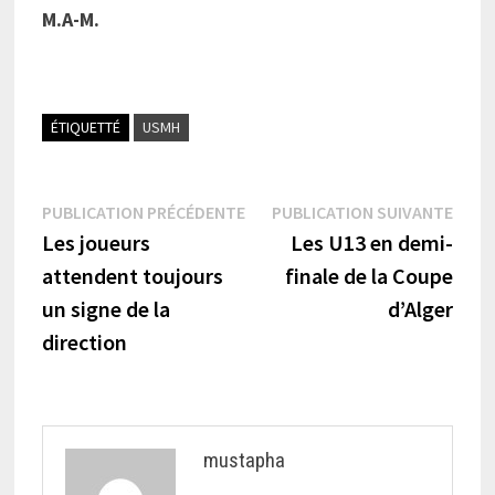
M.A-M.
ÉTIQUETTÉ
USMH
Navigation
Publication
Publi
PUBLICATION PRÉCÉDENTE
PUBLICATION SUIVANTE
précédente :
suiva
Les joueurs
Les U13 en demi-
de
attendent toujours
finale de la Coupe
l’article
un signe de la
d’Alger
direction
mustapha