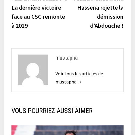
Navigation
précédente :
suiva
La dernière victoire
Hassena rejette la
de
face au CSC remonte
démission
l’article
à 2019
d’Abdouche !
mustapha
Voir tous les articles de
mustapha →
VOUS POURRIEZ AUSSI AIMER