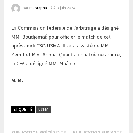
par
mustapha
3 juin 2024
La Commission fédérale de l’arbitrage a désigné
MM. Boudjemaâ pour officier le match de cet
après-midi CSC-USMA. Il sera assisté de MM.
Zemit et MM. Arioua. Quant au quatrième arbitre,
la CFA a désigné MM. Maânsri.
M. M.
ÉTIQUETTÉ
USMA
Publication
Publi
PUBLICATION PRÉCÉDENTE
PUBLICATION SUIVANTE