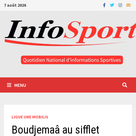
Passer
7 août 2026
au
contenu
MENU
LIGUE UNE MOBILIS
Boudjemaâ au sifflet