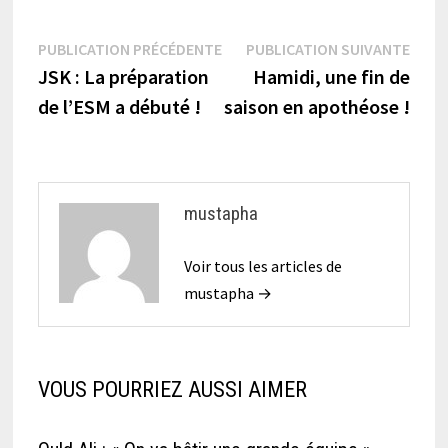
Navigation
Publication
Publi
PUBLICATION PRÉCÉDENTE
PUBLICATION SUIVANTE
précédente :
suiva
JSK : La préparation
Hamidi, une fin de
de
de l’ESM a débuté !
saison en apothéose !
l’article
mustapha
Voir tous les articles de
mustapha →
VOUS POURRIEZ AUSSI AIMER