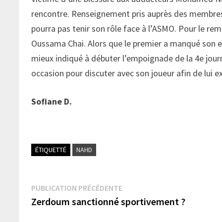
rencontre. Renseignement pris auprès des membres du
pourra pas tenir son rôle face à l’ASMO. Pour le re
Oussama Chai. Alors que le premier a manqué son en
mieux indiqué à débuter l’empoignade de la 4e jou
occasion pour discuter avec son joueur afin de lui e
Sofiane D.
ÉTIQUETTÉ
NAHD
Navigation
Publication
PUBLICATION PRÉCÉDENTE
précédente :
Zerdoum sanctionné sportivement ?
de