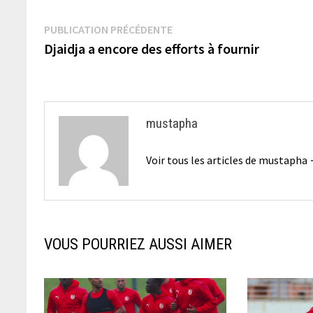
Navigation
Publication
PUBLICATION PRÉCÉDENTE
précédente :
Djaidja a encore des efforts à fournir
de
l’article
mustapha
Voir tous les articles de mustapha
VOUS POURRIEZ AUSSI AIMER