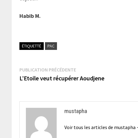
Habib M.
ÉTIQUETTÉ
PAC
Navigation
Publication
PUBLICATION PRÉCÉDENTE
précédente :
L’Etoile veut récupérer Aoudjene
de
l’article
mustapha
Voir tous les articles de mustapha