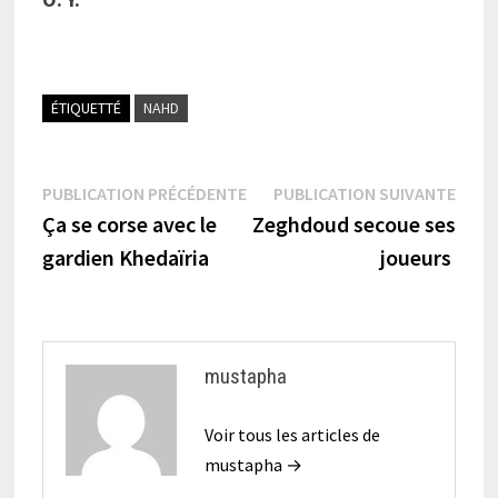
ÉTIQUETTÉ
NAHD
Navigation
Publication
Publi
PUBLICATION PRÉCÉDENTE
PUBLICATION SUIVANTE
précédente :
suiva
Ça se corse avec le
Zeghdoud secoue ses
de
gardien Khedaïria
joueurs
l’article
mustapha
Voir tous les articles de
mustapha →