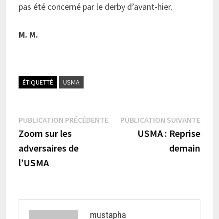
pas été concerné par le derby d’avant-hier.
M. M.
ÉTIQUETTÉ
USMA
Navigation
Publication
Publi
PUBLICATION PRÉCÉDENTE
PUBLICATION SUIVANTE
précédente :
suiva
Zoom sur les
USMA : Reprise
de
adversaires de
demain
l’article
l’USMA
mustapha