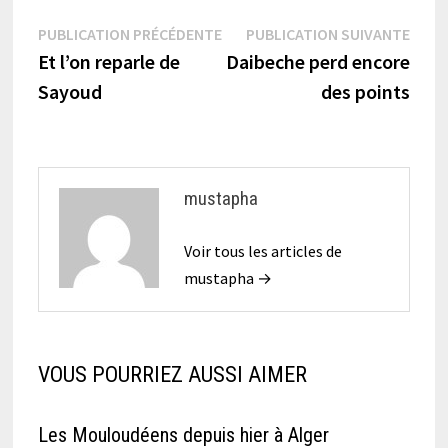
Navigation
Publication
Publi
PUBLICATION PRÉCÉDENTE
PUBLICATION SUIVANTE
précédente :
suiva
Et l’on reparle de
Daibeche perd encore
de
Sayoud
des points
l’article
mustapha
Voir tous les articles de
mustapha →
VOUS POURRIEZ AUSSI AIMER
Les Mouloudéens depuis hier à Alger