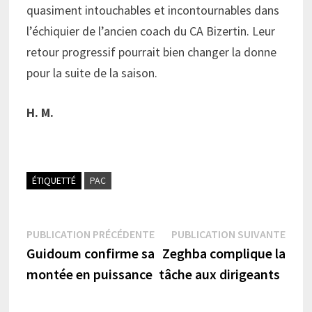
quasiment intouchables et incontournables dans
l’échiquier de l’ancien coach du CA Bizertin. Leur
retour progressif pourrait bien changer la donne
pour la suite de la saison.
H. M.
ÉTIQUETTÉ
PAC
Navigation
Publication
Publi
PUBLICATION PRÉCÉDENTE
PUBLICATION SUIVANTE
précédente :
suiva
Guidoum confirme sa
Zeghba complique la
de
montée en puissance
tâche aux dirigeants
l’article