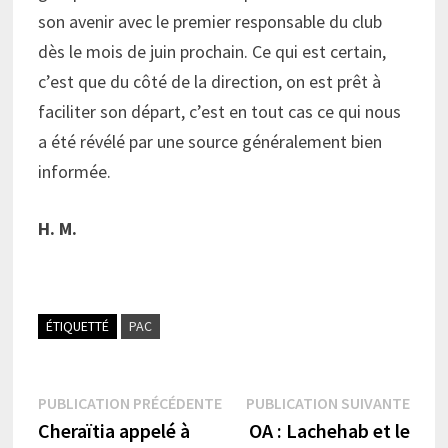
son avenir avec le premier responsable du club
dès le mois de juin prochain. Ce qui est certain,
c’est que du côté de la direction, on est prêt à
faciliter son départ, c’est en tout cas ce qui nous
a été révélé par une source généralement bien
informée.
H. M.
ÉTIQUETTÉ
PAC
Navigation
Publication
Publi
PUBLICATION PRÉCÉDENTE
PUBLICATION SUIVANTE
précédente :
suiva
Cheraïtia appelé à
OA : Lachehab et le
de