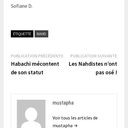
Sofiane D.
ÉTIQUETTÉ
NAHD
Navigation
Publication
Publi
PUBLICATION PRÉCÉDENTE
PUBLICATION SUIVANTE
précédente :
suiva
Habachi mécontent
Les Nahdistes n’ont
de
de son statut
pas osé !
l’article
mustapha
Voir tous les articles de
mustapha →