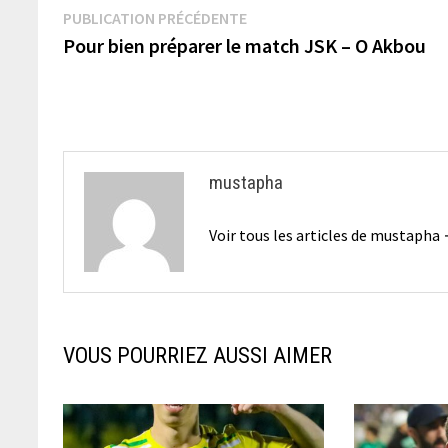
Navigation
Publication
PUBLICATION PRÉCÉDENTE
précédente :
Pour bien préparer le match JSK – O Akbou
de
l’article
mustapha
Voir tous les articles de mustapha
VOUS POURRIEZ AUSSI AIMER