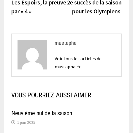
précédente :
suiva
Les Espoirs, la preuve
2e succès de la saison
de
par « 4 »
pour les Olympiens
l’article
mustapha
Voir tous les articles de
mustapha →
VOUS POURRIEZ AUSSI AIMER
Neuvième nul de la saison
1 juin 2025