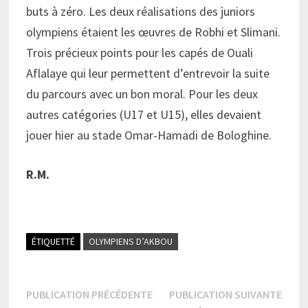
buts à zéro. Les deux réalisations des juniors
olympiens étaient les œuvres de Robhi et Slimani.
Trois précieux points pour les capés de Ouali
Aflalaye qui leur permettent d’entrevoir la suite
du parcours avec un bon moral. Pour les deux
autres catégories (U17 et U15), elles devaient
jouer hier au stade Omar-Hamadi de Bologhine.
R.M.
ÉTIQUETTÉ
OLYMPIENS D’AKBOU
Navigation
Publication
Publi
PUBLICATION PRÉCÉDENTE
PUBLICATION SUIVANTE