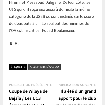
Himmi et Messaoud Dahgane. De leur côté, les
U15 qui ont reçu eux aussi à domicile la même
catégorie de la JSEB se sont inclinés sur le score
de deux buts à un. Le seul but des minimes de
l’OA est inscrit par Fouad Boulainseur.
R. M.
ÉTIQUETTÉ
OLYMPIENS D’AKBOU
Navigation
Publication
Publi
PUBLICATION PRÉCÉDENTE
PUBLICATION SUIVANTE
précédente :
suiva
Coupe de Wilaya de
Il a été d’un grand
de
Bejaïa / Les U13
apport pour le club
l’article