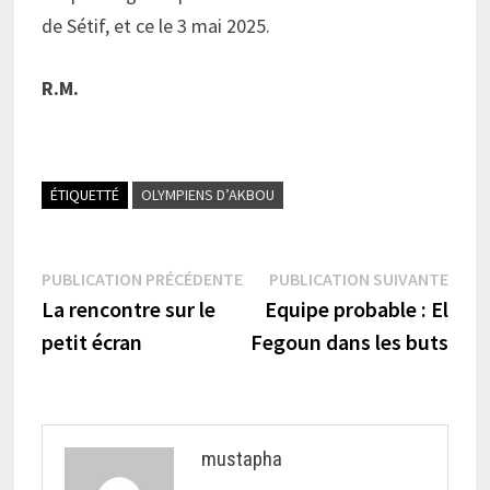
de Sétif, et ce le 3 mai 2025.
R.M.
ÉTIQUETTÉ
OLYMPIENS D’AKBOU
Navigation
Publication
Publi
PUBLICATION PRÉCÉDENTE
PUBLICATION SUIVANTE
précédente :
suiva
La rencontre sur le
Equipe probable : El
de
petit écran
Fegoun dans les buts
l’article
mustapha