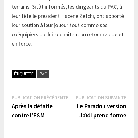
terrains. Sitôt informés, les dirigeants du PAC, à
leur tête le président Hacene Zetchi, ont apporté
leur soutien à leur joueur tout comme ses
coéquipiers qui lui souhaitent un retour rapide et
en force.
ÉTIQUETTÉ
PAC
Navigation
Publication
Publi
PUBLICATION PRÉCÉDENTE
PUBLICATION SUIVANTE
précédente :
suiva
Après la défaite
Le Paradou version
de
contre l’ESM
Jaïdi prend forme
l’article