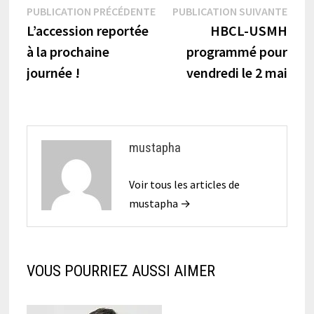
Navigation
Publication
Publi
PUBLICATION PRÉCÉDENTE
PUBLICATION SUIVANTE
précédente :
suiva
L’accession reportée
HBCL-USMH
de
à la prochaine
programmé pour
l’article
journée !
vendredi le 2 mai
mustapha
Voir tous les articles de
mustapha →
VOUS POURRIEZ AUSSI AIMER