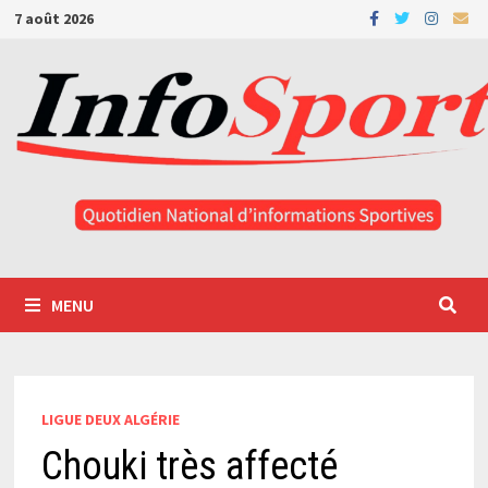
Passer
7 août 2026
au
contenu
MENU
LIGUE DEUX ALGÉRIE
Chouki très affecté