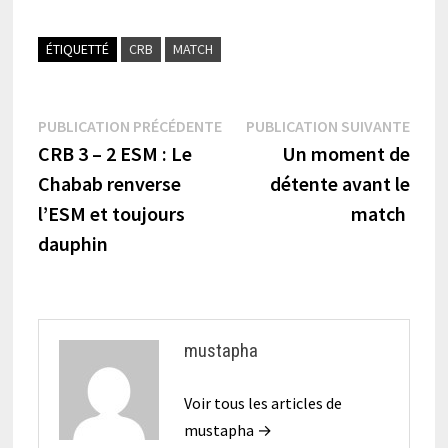
ÉTIQUETTÉ
CRB
MATCH
Navigation
Publication
Publi
PUBLICATION PRÉCÉDENTE
PUBLICATION SUIVANTE
précédente :
suiva
CRB 3 – 2 ESM : Le
Un moment de
de
Chabab renverse
détente avant le
l’article
l’ESM et toujours
match
dauphin
mustapha
Voir tous les articles de
mustapha →