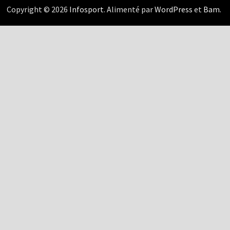
Copyright © 2026
Infosport
. Alimenté par
WordPress
et
Bam
.