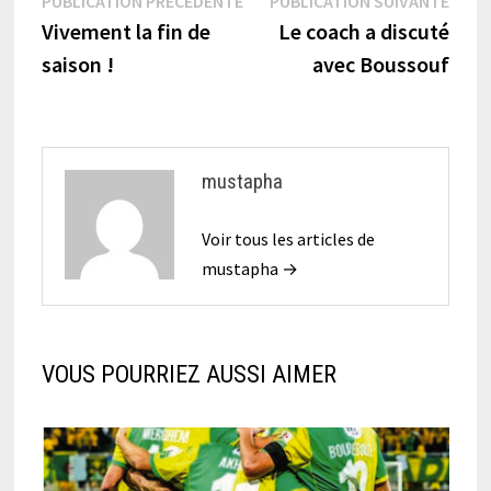
Navigation
PUBLICATION PRÉCÉDENTE
PUBLICATION SUIVANTE
précédente :
suiva
Vivement la fin de
Le coach a discuté
de
saison !
avec Boussouf
l’article
mustapha
Voir tous les articles de
mustapha →
VOUS POURRIEZ AUSSI AIMER