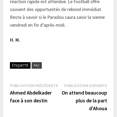
réaction rapide est attendue. Le football offre
souvent des opportunités de rebond immédiat.
Reste à savoir si le Paradou saura saisir la sienne
vendredi en fin d’après-midi.
H. M.
ÉTIQUETTÉ
PAC
Navigation
Publication
Publi
PUBLICATION PRÉCÉDENTE
PUBLICATION SUIVANTE
précédente :
suiva
Ahmed Abdelkader
On attend beaucoup
de
face à son destin
plus de la part
l’article
d’Ahoua