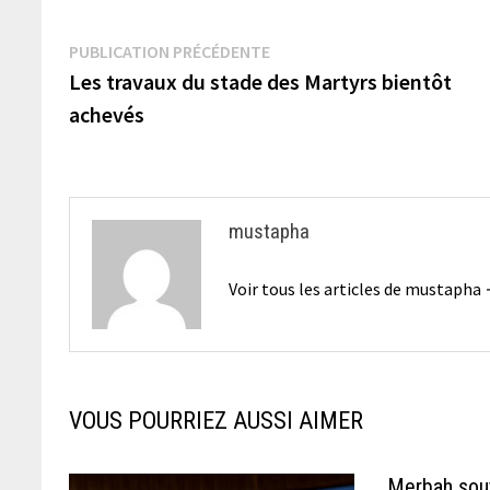
Navigation
Publication
PUBLICATION PRÉCÉDENTE
précédente :
Les travaux du stade des Martyrs bientôt
de
achevés
l’article
mustapha
Voir tous les articles de mustapha
VOUS POURRIEZ AUSSI AIMER
Merbah sout