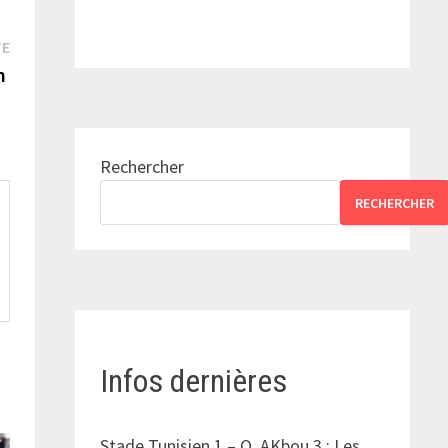
Publication
TE
suivante :
in
Rechercher
RECHERCHER
Infos dernières
Stade Tunisien 1 – O. AKbou 3 : Les