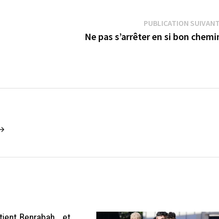
PUBLICATION SUIVAN
Ne pas s’arrêter en si bon chem
 →
ient Benrabah… et