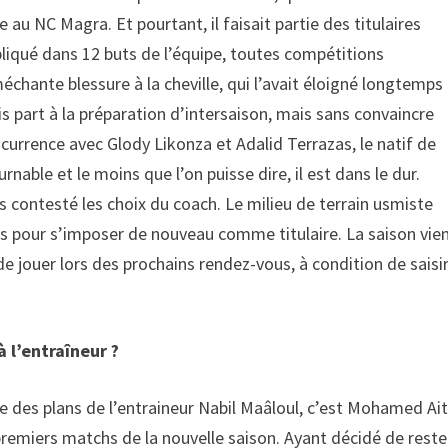
au NC Magra. Et pourtant, il faisait partie des titulaires
pliqué dans 12 buts de l’équipe, toutes compétitions
chante blessure à la cheville, qui l’avait éloigné longtemps
is part à la préparation d’intersaison, mais sans convaincre
ncurrence avec Glody Likonza et Adalid Terrazas, le natif de
ble et le moins que l’on puisse dire, il est dans le dur.
is contesté les choix du coach. Le milieu de terrain usmiste
ts pour s’imposer de nouveau comme titulaire. La saison vie
de jouer lors des prochains rendez-vous, à condition de saisi
à l’entraîneur ?
ie des plans de l’entraineur Nabil Maâloul, c’est Mohamed Ait
 premiers matchs de la nouvelle saison. Ayant décidé de reste