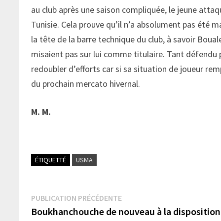
au club après une saison compliquée, le jeune attaq
Tunisie. Cela prouve qu’il n’a absolument pas été ma
la tête de la barre technique du club, à savoir Bou
misaient pas sur lui comme titulaire. Tant défendu p
redoubler d’efforts car si sa situation de joueur rem
du prochain mercato hivernal.
M. M.
ÉTIQUETTÉ
USMA
Navigation
Publication
PUBLICATION PRÉCÉDENTE
précédente :
Boukhanchouche de nouveau à la disposition
de