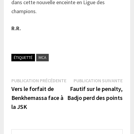
dans cette nouvelle enceinte en Ligue des
champions.
R.R.
ÉTIQUETTÉ
MCA
Navigation
Publication
Publi
PUBLICATION PRÉCÉDENTE
PUBLICATION SUIVANTE
précédente :
suiva
Vers le forfait de
Fautif sur le penalty,
de
Benkhemassa face à
Badjo perd des points
l’article
la JSK