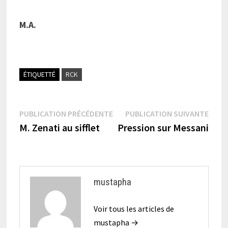
M.A.
ÉTIQUETTÉ
RCK
Navigation
Publication
Publi
PUBLICATION PRÉCÉDENTE
PUBLICATION SUIVANTE
précédente :
suiva
M. Zenati au sifflet
Pression sur Messani
de
l’article
mustapha
Voir tous les articles de
mustapha →