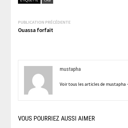
Navigation
Publication
PUBLICATION PRÉCÉDENTE
précédente :
Ouassa forfait
de
l’article
mustapha
Voir tous les articles de mustapha
VOUS POURRIEZ AUSSI AIMER