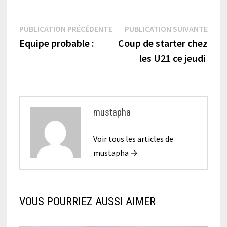
Navigation
Publication
Publi
PUBLICATION PRÉCÉDENTE
PUBLICATION SUIVANTE
précédente :
suiva
Equipe probable :
Coup de starter chez
de
les U21 ce jeudi
l’article
mustapha
Voir tous les articles de
mustapha →
VOUS POURRIEZ AUSSI AIMER