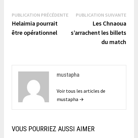
Navigation
Publication
Publi
PUBLICATION PRÉCÉDENTE
PUBLICATION SUIVANTE
précédente :
suiva
Helaimia pourrait
Les Chnaoua
de
être opérationnel
s’arrachent les billets
l’article
du match
mustapha
Voir tous les articles de
mustapha →
VOUS POURRIEZ AUSSI AIMER