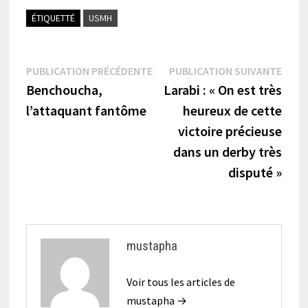
ÉTIQUETTÉ
USMH
Navigation
Publication
Publi
PUBLICATION PRÉCÉDENTE
PUBLICATION SUIVANTE
précédente :
suiva
Benchoucha,
Larabi : « On est très
de
l’attaquant fantôme
heureux de cette
l’article
victoire précieuse
dans un derby très
disputé »
mustapha
Voir tous les articles de
mustapha →