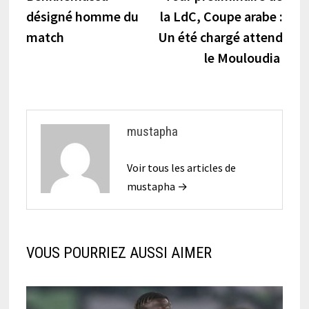
de
désigné homme du
la LdC, Coupe arabe :
l’article
match
Un été chargé attend
le Mouloudia
mustapha
Voir tous les articles de
mustapha →
VOUS POURRIEZ AUSSI AIMER