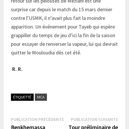
retour sur les pelouses de Meziani est une
surprise car depuis le match du 15 mars dernier
contre l’USMK, il n’avait plus fait la moindre
apparition. Un événement pour Tayeb qui espère
grappiller du temps de jeu d’ici la fin de la saison
pour essayer de renverser la vapeur, lui qui devrait
quitter le Mouloudia dès cet été.
R. R.
ÉTIQUETTÉ
MCA
Navigation
Publication
Publi
PUBLICATION PRÉCÉDENTE
PUBLICATION SUIVANTE
précédente :
suiva
Benkhemassa
Tour préliminaire de