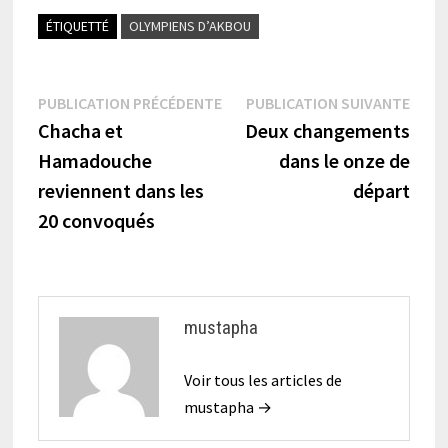
ÉTIQUETTÉ
OLYMPIENS D’AKBOU
Navigation
Publication
Publi
PUBLICATION PRÉCÉDENTE
PUBLICATION SUIVANTE
précédente :
suiva
Chacha et
Deux changements
de
Hamadouche
dans le onze de
l’article
reviennent dans les
départ
20 convoqués
mustapha
Voir tous les articles de
mustapha →