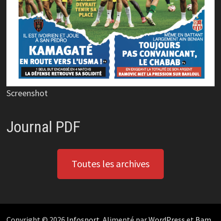
Screenshot
Journal PDF
Toutes les archives
Copyright © 2026
Infosport
. Alimenté par
WordPress
et
Bam
.