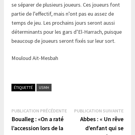
se séparer de plusieurs joueurs. Ces joueurs font
partie de l’effectif, mais n’ont pas eu assez de
temps de jeu. Les prochains jours seront aussi
déterminants pour les gars d’El-Harrach, puisque
beaucoup de joueurs seront fixés sur leur sort.
Mouloud Ait-Mesbah
ÉTIQUETTÉ
USMH
Navigation
Publication
Publi
PUBLICATION PRÉCÉDENTE
PUBLICATION SUIVANTE
précédente :
suiva
Boualleg : «On a raté
Abbes : « Un rêve
de
l’accession lors de la
d’enfant qui se
l’article