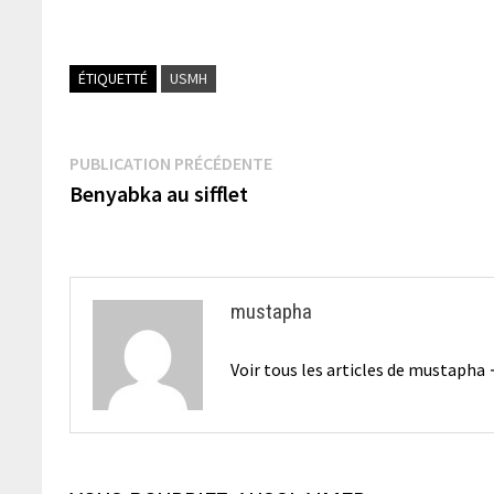
ÉTIQUETTÉ
USMH
Navigation
Publication
PUBLICATION PRÉCÉDENTE
précédente :
Benyabka au sifflet
de
l’article
mustapha
Voir tous les articles de mustapha