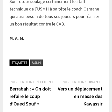
Son retour soulage certainement le staff
technique de l’USMH à sa tête le coach Osmane
qui aura besoin de tous ses joueurs pour réaliser
un bon résultat contre le CAB.
M. A. M.
ÉTIQUETTÉ
USMH
Navigation
Publication
Publi
PUBLICATION PRÉCÉDENTE
PUBLICATION SUIVANTE
précédente :
suiva
Berrabah : « On doit
Vers un déplacement
de
refaire le coup
en masse des
l’article
d’Oued Souf »
Kawassir