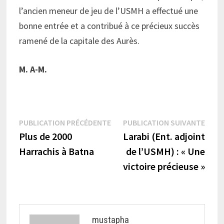
l’ancien meneur de jeu de l’USMH a effectué une
bonne entrée et a contribué à ce précieux succès
ramené de la capitale des Aurès.
M. A-M.
Navigation
Publication
Publi
PUBLICATION PRÉCÉDENTE
PUBLICATION SUIVANTE
précédente :
suiva
Plus de 2000
Larabi (Ent. adjoint
de
Harrachis à Batna
de l’USMH) : « Une
l’article
victoire précieuse »
mustapha