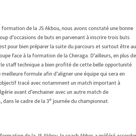
la formation de la JS Akbou, nous avons constaté une bonne
up d’occasions de buts en parvenant à inscrire trois buts
t pour bien préparer la suite du parcours et surtout être a
upe face à la formation de la Cheraga. D’ailleurs, en plus d
le staff technique a bien profité de cette belle opportunité
 meilleure formule afin d’aligner une équipe qui sera en
 l’objectif tracé avec notamment un match important à
lgérie avant d’enchainer avec un autre match de
e
 dans le cadre de la 3
journée du championnat.
 formation de la JS Akbou, le coach Abbes a préféré accorde