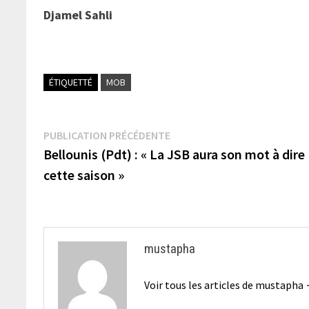
Djamel Sahli
ÉTIQUETTÉ
MOB
Navigation
Publication
PUBLICATION PRÉCÉDENTE
précédente :
Bellounis (Pdt) : « La JSB aura son mot à dire
de
cette saison »
l’article
mustapha
Voir tous les articles de mustapha