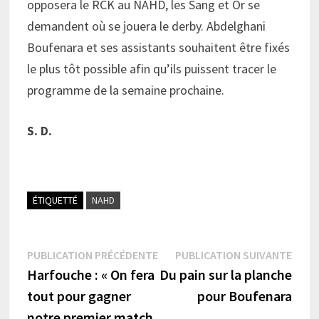
opposera le RCK au NAHD, les Sang et Or se
demandent où se jouera le derby. Abdelghani
Boufenara et ses assistants souhaitent être fixés
le plus tôt possible afin qu’ils puissent tracer le
programme de la semaine prochaine.
S. D.
ÉTIQUETTÉ
NAHD
Navigation
Publication
Publi
PUBLICATION PRÉCÉDENTE
PUBLICATION SUIVANTE
précédente :
suiva
Harfouche : « On fera
Du pain sur la planche
de
tout pour gagner
pour Boufenara
l’article
notre premier match