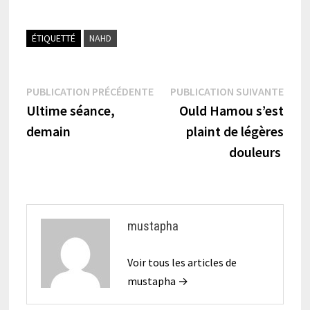
ÉTIQUETTÉ
NAHD
Navigation
Publication
Publi
PUBLICATION PRÉCÉDENTE
PUBLICATION SUIVANTE
précédente :
suiva
Ultime séance,
Ould Hamou s’est
de
demain
plaint de légères
l’article
douleurs
mustapha
Voir tous les articles de
mustapha →