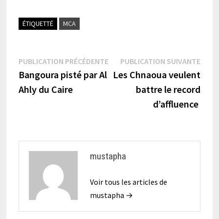
ÉTIQUETTÉ
MCA
Navigation
Publication
Publi
PUBLICATION PRÉCÉDENTE
PUBLICATION SUIVANTE
précédente :
suiva
Bangoura pisté par Al
Les Chnaoua veulent
de
Ahly du Caire
battre le record
l’article
d’affluence
mustapha
Voir tous les articles de
mustapha →