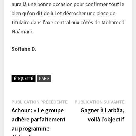
aura là une bonne occasion pour confirmer tout le
bien qu’on dit de lui et décrocher une place de
titulaire dans l’axe central aux côtés de Mohamed
Naâmani.
Sofiane D.
ÉTIQUETTÉ
NAHD
Navigation
Publication
Publi
PUBLICATION PRÉCÉDENTE
PUBLICATION SUIVANTE
précédente :
suiva
Achour : « Le groupe
Gagner à Larbâa,
de
adhère parfaitement
voilà l’objectif
l’article
au programme