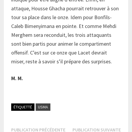
attaque, Housse Ghacha pourrait retrouver à son
tour sa place dans le onze. Idem pour Bonfils-
Caleb Bimenyimana en pointe. Et comme Mehdi
Merghem sera reconduit, les trois attaquants
sont bien partis pour animer le compartiment
offensif. C’est sur ce onze que Lacet devrait
miser, reste à savoir s’il prépare des surprises.
M. M.
ÉTIQUETTÉ
USMA
Navigation
Publication
Publi
PUBLICATION PRÉCÉDENTE
PUBLICATION SUIVANTE