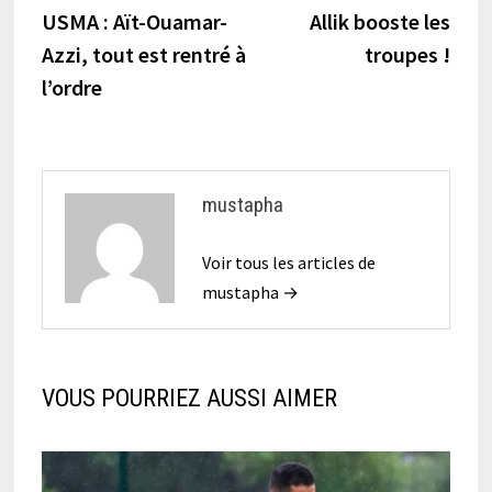
précédente :
suiva
USMA : Aït-Ouamar-
Allik booste les
de
Azzi, tout est rentré à
troupes !
l’article
l’ordre
mustapha
Voir tous les articles de
mustapha →
VOUS POURRIEZ AUSSI AIMER