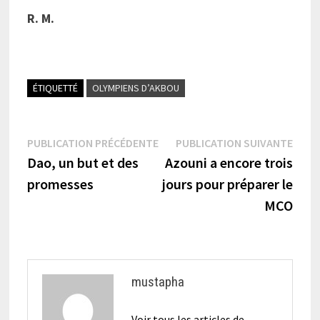
R. M.
ÉTIQUETTÉ
OLYMPIENS D’AKBOU
Navigation
Publication
Publi
PUBLICATION PRÉCÉDENTE
PUBLICATION SUIVANTE
précédente :
suiva
Dao, un but et des
Azouni a encore trois
de
promesses
jours pour préparer le
l’article
MCO
mustapha
Voir tous les articles de