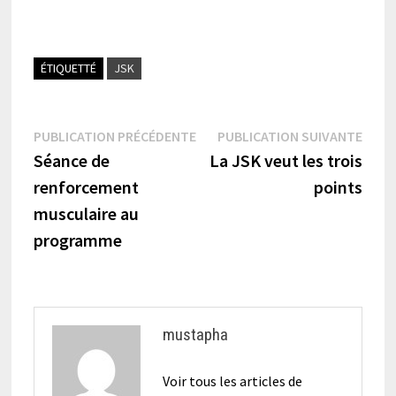
ÉTIQUETTÉ
JSK
Navigation
Publication
Publi
PUBLICATION PRÉCÉDENTE
PUBLICATION SUIVANTE
précédente :
suiva
Séance de
La JSK veut les trois
de
renforcement
points
l’article
musculaire au
programme
mustapha
Voir tous les articles de