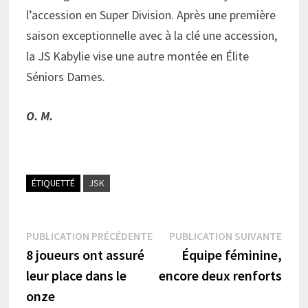
l’accession en Super Division. Après une première
saison exceptionnelle avec à la clé une accession,
la JS Kabylie vise une autre montée en Élite
Séniors Dames.
O. M.
ÉTIQUETTÉ
JSK
Navigation
Publication
Publi
PUBLICATION PRÉCÉDENTE
PUBLICATION SUIVANTE
précédente :
suiva
8 joueurs ont assuré
Équipe féminine,
de
leur place dans le
encore deux renforts
l’article
onze