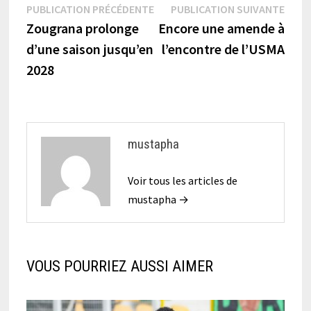
Navigation
Publication
Publi
PUBLICATION PRÉCÉDENTE
PUBLICATION SUIVANTE
précédente :
suiva
Zougrana prolonge
Encore une amende à
de
d’une saison jusqu’en
l’encontre de l’USMA
l’article
2028
mustapha
Voir tous les articles de
mustapha →
VOUS POURRIEZ AUSSI AIMER