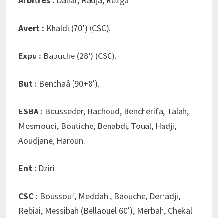
Arbitres :
Dahar, Radja, Rezga
Avert :
Khaldi (70’) (CSC).
Expu :
Baouche (28’) (CSC).
But :
Benchaâ (90+8’).
ESBA :
Bousseder, Hachoud, Bencherifa, Talah,
Mesmoudi, Boutiche, Benabdi, Toual, Hadji,
Aoudjane, Haroun.
Ent :
Dziri
CSC :
Boussouf, Meddahi, Baouche, Derradji,
Rebiai, Messibah (Bellaouel 60’), Merbah, Chekal