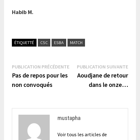
Habib M.
ÉTIQUETTÉ
CSC
ESBA
MATCH
Navigation
Publication
Publi
PUBLICATION PRÉCÉDENTE
PUBLICATION SUIVANTE
précédente :
suiva
Pas de repos pour les
Aoudjane de retour
de
non convoqués
dans le onze…
l’article
mustapha
Voir tous les articles de