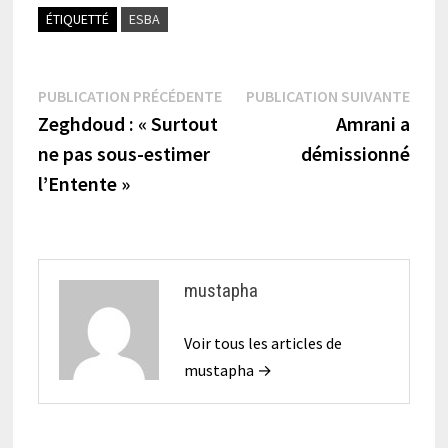
ÉTIQUETTÉ
ESBA
Navigation
Publication
Publi
PUBLICATION PRÉCÉDENTE
PUBLICATION SUIVANTE
précédente :
suiva
Zeghdoud : « Surtout
Amrani a
de
ne pas sous-estimer
démissionné
l’article
l’Entente »
mustapha
Voir tous les articles de
mustapha →