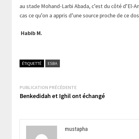
au stade Mohand-Larbi Abada, c’est du côté d’El-An
cas ce qu’on a appris d’une source proche de ce dos
Habib M.
ÉTIQUETTÉ
ESBA
Navigation
Publication
PUBLICATION PRÉCÉDENTE
précédente :
Benkedidah et Ighil ont échangé
de
l’article
mustapha