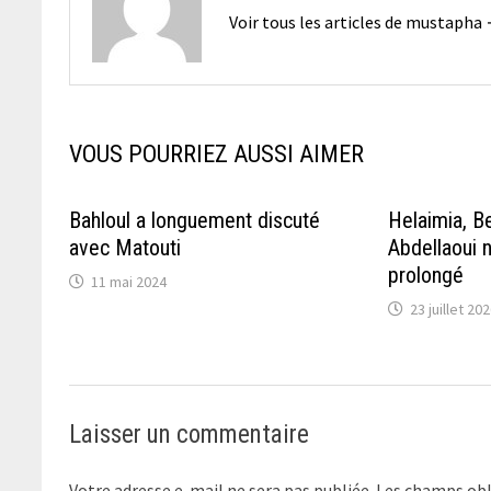
Voir tous les articles de mustapha
VOUS POURRIEZ AUSSI AIMER
Bahloul a longuement discuté
Helaimia, 
avec Matouti
Abdellaoui n
prolongé
11 mai 2024
23 juillet 20
Laisser un commentaire
Votre adresse e-mail ne sera pas publiée.
Les champs obl