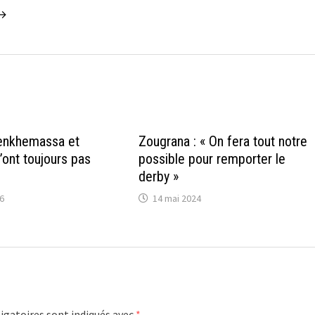
 →
Benkhemassa et
Zougrana : « On fera tout notre
’ont toujours pas
possible pour remporter le
derby »
26
14 mai 2024
igatoires sont indiqués avec
*