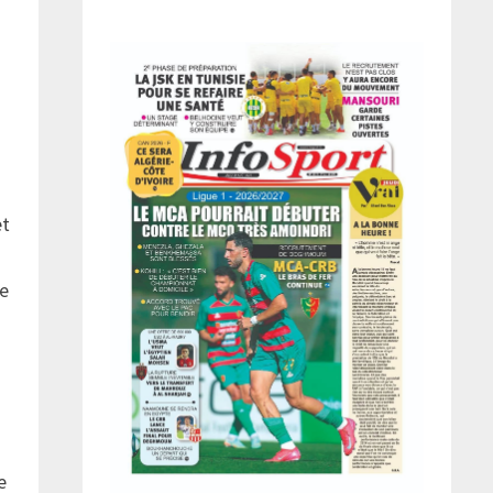
et
re
e