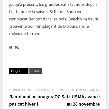
jusqu’à présent, les grandes satisfactions depuis
l’entame de la saison. Si Kamel Soufi va
remplacer Benbot dans les bois, Benchikha devra
trouver le bon remplaçant de Draoui dans le
milieu de terrain.
M. M.
ÉTIQUETTÉ
USMA
Navigation
Publication
Publi
PUBLICATION PRÉCÉDENTE
PUBLICATION SUIVANTE
précédente :
suiva
Ramdaoui ne bougera
OC Safi-USMA avancé
de
pas cet hiver !
au 28 novembre