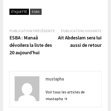
ÉTIQUETTÉ
ESBA
Navigation
Publication
Publi
PUBLICATION PRÉCÉDENTE
PUBLICATION SUIVANTE
précédente :
suiva
ESBA : Manaâ
Aït Abdeslam sera lui
de
dévoilera la liste des
aussi de retour
l’article
20 aujourd’hui
mustapha
Voir tous les articles de
mustapha →